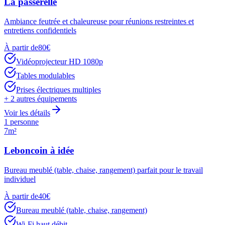
La passerelle
Ambiance feutrée et chaleureuse pour réunions restreintes et
entretiens confidentiels
À partir de
80
€
Vidéoprojecteur HD 1080p
Tables modulables
Prises électriques multiples
+
2
autres équipements
Voir les détails
1 personne
7m²
Leboncoin à idée
Bureau meublé (table, chaise, rangement) parfait pour le travail
individuel
À partir de
40
€
Bureau meublé (table, chaise, rangement)
Wi-Fi haut débit