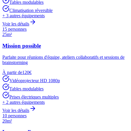
Tables modulables
Climatisation réversible
+
3
autres équipements
Voir les détails
15 personnes
25m²
Mission possible
Parfaite pour réunions d'équipe, ateliers collaboratifs et sessions de
brainstorming
À partir de
120
€
Vidéoprojecteur HD 1080p
Tables modulables
Prises électriques multiples
+
2
autres équipements
Voir les détails
10 personnes
20m²