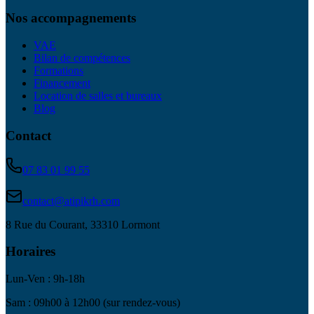
Nos accompagnements
VAE
Bilan de compétences
Formations
Financement
Location de salles et bureaux
Blog
Contact
07 83 01 99 55
contact@atipikrh.com
8 Rue du Courant, 33310 Lormont
Horaires
Lun-Ven : 9h-18h
Sam : 09h00 à 12h00 (sur rendez-vous)