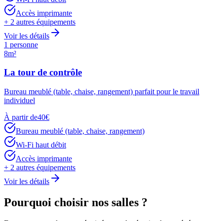
Accès imprimante
+
2
autres équipements
Voir les détails
1 personne
8m²
La tour de contrôle
Bureau meublé (table, chaise, rangement) parfait pour le travail
individuel
À partir de
40
€
Bureau meublé (table, chaise, rangement)
Wi-Fi haut débit
Accès imprimante
+
2
autres équipements
Voir les détails
Pourquoi choisir
nos salles
?